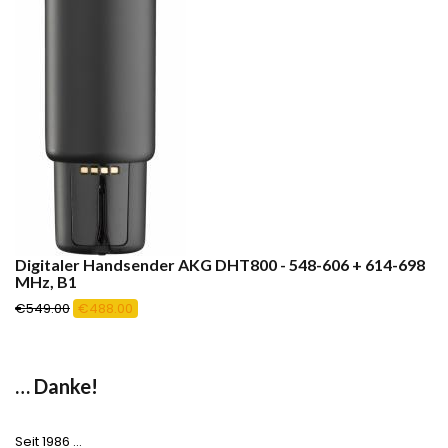
Digitaler Handsender AKG DHT800 - 548-606 + 614-698
MHz, B1
Ursprünglicher
Aktueller
€
549.00
€
488.00
Preis
Preis
war:
ist:
€549.00
€488.00.
… Danke!
Seit 1986 …