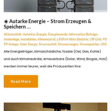
☀️ Autarke Energie – Strom Erzeugen &
Speichern …
Akkutechnik
,
Autarkie
,
Energie
,
Energiewende
,
Informative Beiträge
,
Inselanlage
,
Installation
,
klimaneutral
,
LiFePo4 Akku Batterie
,
Off-Grid
,
PV
,
PV-Anlage
,
Solar Energy
,
Stromausfall
,
Stromerzeuger
,
Stromspeicher
,
USV
Alle Energieträger, klimaschädliche, fossile (Oel, Gas, Kohle)
und auch klimaneutrale, erneuerbare (Solar, Wind, Biogas, Holz)
werden immer teurer, weil die Produzenten ihre
Read More