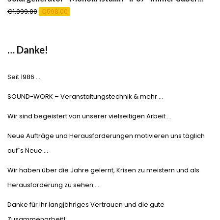
Ursprünglicher
Aktueller
€
1,099.00
€
598.00
Preis
Preis
war:
ist:
€1,099.00
€598.00.
… Danke!
Seit 1986 …
SOUND-WORK – Veranstaltungstechnik & mehr …
Wir sind begeistert von unserer vielseitigen Arbeit …
Neue Aufträge und Herausforderungen motivieren uns täglich
auf´s Neue …
Wir haben über die Jahre gelernt, Krisen zu meistern und als
Herausforderung zu sehen …
Danke für Ihr langjähriges Vertrauen und die gute
Zusammenarbeit!