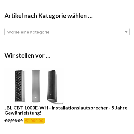
Artikel nach Kategorie wählen …
Wähle eine Kategorie
Wir stellen vor …
JBL CBT 1000E-WH - Installationslautsprecher - 5 Jahre
Gewährleistung!
Ursprünglicher
Aktueller
€
2,196.00
€
1,999.00
Preis
Preis
war:
ist: