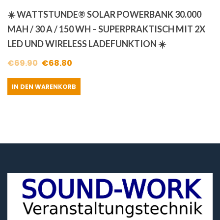
☀️ WATTSTUNDE® SOLAR POWERBANK 30.000
MAH / 30 A / 150 WH – SUPERPRAKTISCH MIT 2X
LED UND WIRELESS LADEFUNKTION ☀️
Ursprünglicher
Aktueller
€
69.90
€
68.80
Preis
Preis
IN DEN WARENKORB
war:
ist:
€69.90
€68.80.