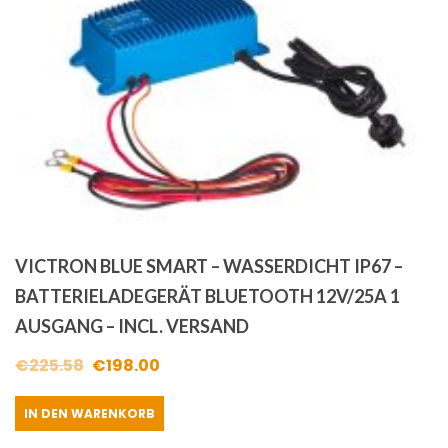
VICTRON BLUE SMART – WASSERDICHT IP67 –
BATTERIELADEGERÄT BLUETOOTH 12V/25A 1
AUSGANG – INCL. VERSAND
Ursprünglicher
Aktueller
€
225.58
€
198.00
Preis
Preis
IN DEN WARENKORB
war:
ist: