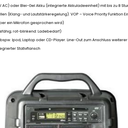
 V AC) oder Blei-Gel Akku (integrierte Akkuladeeinheit) mit bis zu 8 S
uellen (Klang- und Lautstärkeregelung). VOP – Voice Priority Funktio
ber ein Mikrofon gesprochen wird)
ebsfähig; rot-blinkend: Ladebedarf)
ie bspw. Ipod, Laptop oder CD-Player. Line-Out zum Anschluss weiter
egrierter Stativflansch