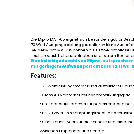
Die Mipro MA-705 eignet sich besonders gut für Besc
70 Watt Ausgangsleistung garantieren klare Audioü
Bei der Mipro MA-705 können bis zu zwei drahtlose 
Leicht, robust, batteriebetrieben und extrem Bediener
Eine beliebige Anzahl von Mipro Lautsprecher
mit geringem Aufwand perfekt beschallt werd
Features:
• 70 Watt leistungsstarker und kristallklarer Soun
• Class AB Verstärker mit hohem Wirkungsgrad
• Breitbandlautsprecher für perfekten Klang 
• Bis zu zwei Einzelempfangsmodule nachrüstbar
• One-Touch-Scan für die schnelle und einfache
zwischen Empfänger und Sender