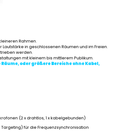
 kleineren Rahmen.
 Lautstärke in geschlossenen Räumen und im Freien.
etrieben werden.
staltungen mit kleinem bis mittlerem Publikum.
 Räume, oder größere Bereiche ohne Kabel,
rofonen (2 x drahtlos, 1 x kabelgebunden)
 Targeting) für die Frequenzsynchronisation