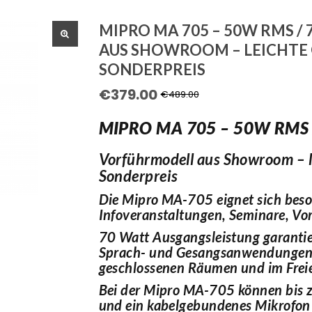
MIPRO MA 705 – 50W RMS 
AUS SHOWROOM – LEICHTE
🔍
SONDERPREIS
€
379.00
Ursprünglicher
Aktueller
€
489.00
Preis
Preis
MIPRO MA 705 – 50W RMS 
war:
ist:
Vorführmodell aus Showroom – 
€489.00
€379.00.
Sonderpreis
Die Mipro MA-705 eignet sich beso
Infoveranstaltungen, Seminare, Vo
70 Watt Ausgangsleistung garantie
Sprach- und Gesangsanwendungen m
geschlossenen Räumen und im Frei
Bei der Mipro MA-705 können bis 
und ein kabelgebundenes Mikrofon 