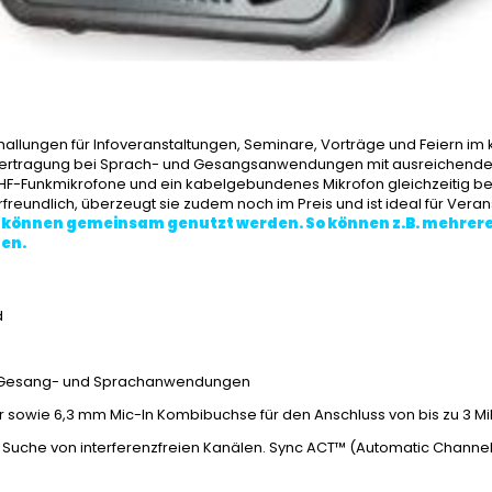
hallungen für Infoveranstaltungen, Seminare, Vorträge und Feiern im
bertragung bei Sprach- und Gesangsanwendungen mit ausreichender
UHF-Funkmikrofone und ein kabelgebundenes Mikrofon gleichzeitig b
freundlich, überzeugt sie zudem noch im Preis und ist ideal für Veran
n können gemeinsam genutzt werden. So können z.B. mehrere
en.
d
bei Gesang- und Sprachanwendungen
 sowie 6,3 mm Mic-In Kombibuchse für den Anschluss von bis zu 3 Mik
 Suche von interferenzfreien Kanälen. Sync ACT™ (Automatic Channel