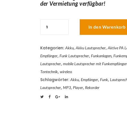
der Vermietung verfügbar!
MIPRO
MA
In den Warenkorb
705
-
50W
RMS
Kategorien:
,
,
Akku
Akku Lautsprecher
Aktive PA L
/
,
,
,
Empfänger
Funk Lautsprecher
Funkanlagen
Funkemp
70W
max.
,
Lautsprecher
mobile Lautsprecher mit Funkempfänger
Vorführmodell
,
Tontechnik
wireless
aus
Showroom
Schlagwörter:
,
,
,
Akku
Empfänger
Funk
Lautsprec
-
,
,
,
leichte
Lautsprecher
MP3
Player
Rekorder
Gebrauchsspuren
-
zum
Sonderpreis
Menge