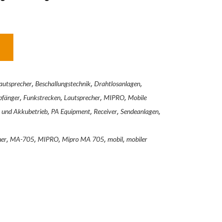
,
,
,
autsprecher
Beschallungstechnik
Drahtlosanlagen
,
,
,
,
fänger
Funkstrecken
Lautsprecher
MIPRO
Mobile
,
,
,
,
 und Akkubetrieb
PA Equipment
Receiver
Sendeanlagen
,
,
,
,
,
her
MA-705
MIPRO
Mipro MA 705
mobil
mobiler