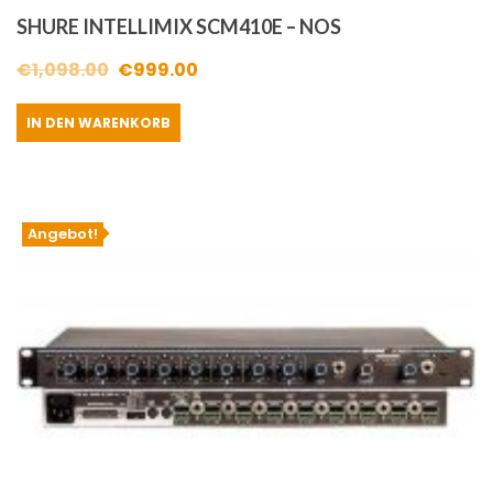
SHURE INTELLIMIX SCM410E – NOS
Ursprünglicher
Aktueller
€
1,098.00
€
999.00
Preis
Preis
IN DEN WARENKORB
war:
ist:
€1,098.00
€999.00.
Angebot!