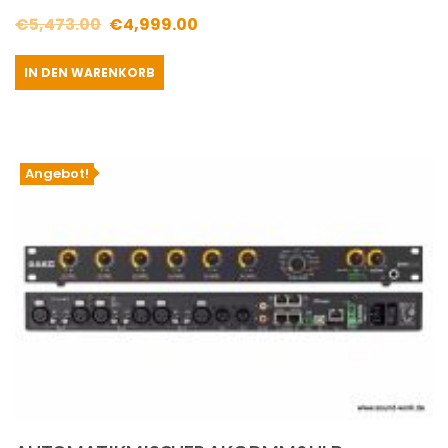
Ursprünglicher
Aktueller
€
5,473.00
€
4,999.00
Preis
Preis
IN DEN WARENKORB
war:
ist:
€5,473.00
€4,999.00.
Angebot!