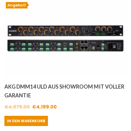
Angebot!
AKG DMM14 ULD AUS SHOWROOM MIT VOLLER
GARANTIE
Ursprünglicher
Aktueller
€
4,875.00
€
4,199.00
Preis
Preis
IN DEN WARENKORB
war:
ist: