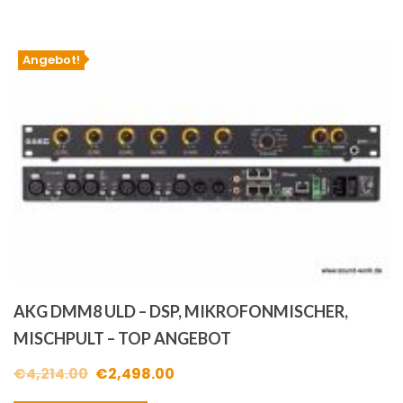
€4,875.00
€4,199.00.
Angebot!
AKG DMM8 ULD – DSP, MIKROFONMISCHER,
MISCHPULT – TOP ANGEBOT
Ursprünglicher
Aktueller
€
4,214.00
€
2,498.00
Preis
Preis