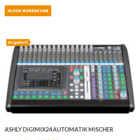
Preis
Preis
IN DEN WARENKORB
war:
ist:
€1,299.00
€1,279.00.
Angebot!
ASHLY DIGIMIX24 AUTOMATIK MISCHER