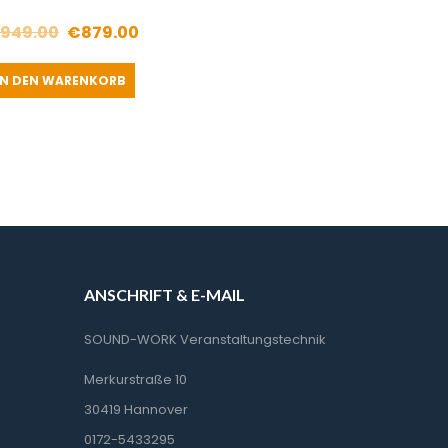
Ursprünglicher
Aktueller
949.00
€
879.00
Preis
Preis
IN DEN WARENKORB
war:
ist:
€949.00
€879.00.
ANSCHRIFT & E-MAIL
SOUND-WORK Veranstaltungstechnik
Merkurstraße 10
30419 Hannover
0172-5433295