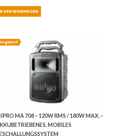
Preis
Preis
IN DEN WARENKORB
war:
ist:
€949.00
€899.00.
Angebot!
IPRO MA 708 – 120W RMS / 180W MAX. –
KKUBETRIEBENES, MOBILES
ESCHALLUNGSSYSTEM