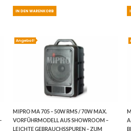
Preis
Preis
IN DEN WARENKORB
war:
ist:
€639.00
€599.00.
Angebot!
MIPRO MA 705 – 50W RMS / 70W MAX.
M
-
VORFÜHRMODELL AUS SHOWROOM –
A
LEICHTE GEBRAUCHSSPUREN – ZUM
B