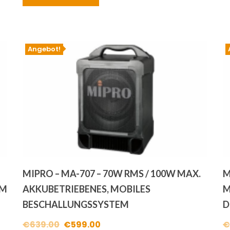
war:
ist:
€2,417.00
€2,199.00.
Angebot!
MIPRO – MA-707 – 70W RMS / 100W MAX.
M
EM
AKKUBETRIEBENES, MOBILES
M
BESCHALLUNGSSYSTEM
D
Ursprünglicher
Aktueller
€
639.00
€
599.00
€