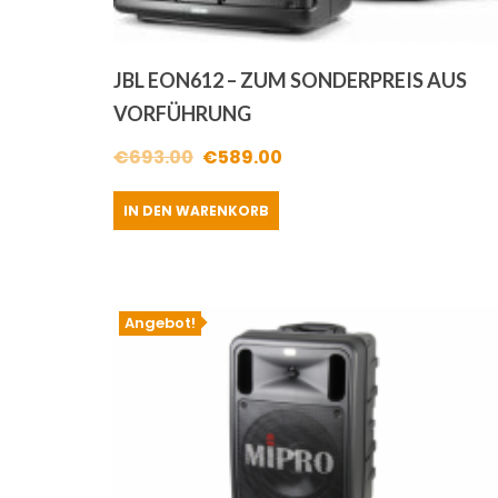
JBL EON612 – ZUM SONDERPREIS AUS
VORFÜHRUNG
Ursprünglicher
Aktueller
€
693.00
€
589.00
Preis
Preis
IN DEN WARENKORB
war:
ist:
€693.00
€589.00.
Angebot!