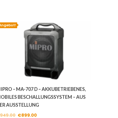
Angebot!
IPRO – MA-707 D – AKKUBETRIEBENES,
OBILES BESCHALLUNGSSYSTEM – AUS
ER AUSSTELLUNG
Ursprünglicher
Aktueller
949.00
€
899.00