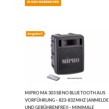
IN DEN WARENKORB
war:
ist:
€919.00
€879.00.
Angebot!
MIPRO MA 303 SB NO BLUETOOTH AUS
VORFÜHRUNG – 823-832 MHZ (ANMELDE
UND GEBÜHRENFREI) – MINIMALE