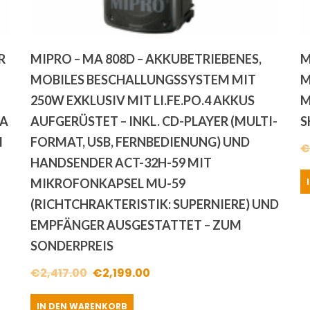
R
MIPRO – MA 808D – AKKUBETRIEBENES,
M
MOBILES BESCHALLUNGSSYSTEM MIT
M
250W EXKLUSIV MIT LI.FE.PO.4 AKKUS
M
MA
AUFGERÜSTET – INKL. CD-PLAYER (MULTI-
S
M
FORMAT, USB, FERNBEDIENUNG) UND
€
HANDSENDER ACT-32H-59 MIT
MIKROFONKAPSEL MU-59
(RICHTCHRAKTERISTIK: SUPERNIERE) UND
EMPFÄNGER AUSGESTATTET – ZUM
SONDERPREIS
Ursprünglicher
Aktueller
€
2,417.00
€
2,199.00
Preis
Preis
IN DEN WARENKORB