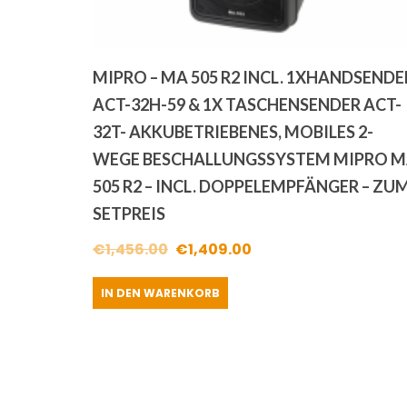
MIPRO – MA 505 R2 INCL. 1XHANDSENDE
ACT-32H-59 & 1X TASCHENSENDER ACT-
32T- AKKUBETRIEBENES, MOBILES 2-
WEGE BESCHALLUNGSSYSTEM MIPRO 
505 R2 – INCL. DOPPELEMPFÄNGER – ZU
SETPREIS
Ursprünglicher
Aktueller
€
1,456.00
€
1,409.00
Preis
Preis
IN DEN WARENKORB
war:
ist:
€1,456.00
€1,409.00.