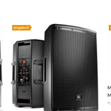
Angebot!
M
M
–