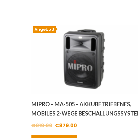
Angebot!
MIPRO – MA-505 – AKKUBETRIEBENES,
MOBILES 2-WEGE BESCHALLUNGSSYST
Ursprünglicher
Aktueller
€
919.00
€
879.00
Preis
Preis