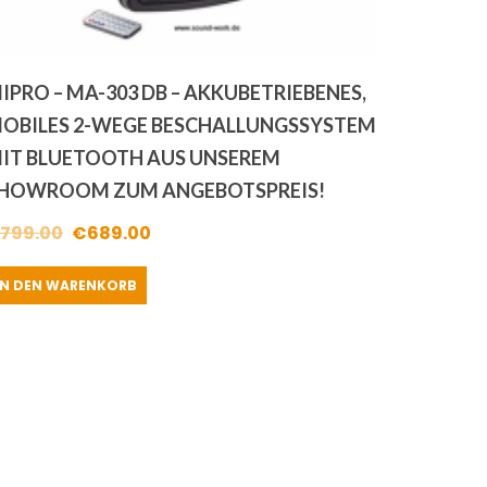
IPRO – MA-303 DB – AKKUBETRIEBENES,
OBILES 2-WEGE BESCHALLUNGSSYSTEM
IT BLUETOOTH AUS UNSEREM
HOWROOM ZUM ANGEBOTSPREIS!
Ursprünglicher
Aktueller
799.00
€
689.00
Preis
Preis
IN DEN WARENKORB
war:
ist:
€799.00
€689.00.