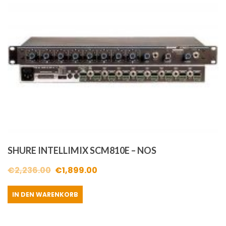
SHURE INTELLIMIX SCM810E – NOS
Ursprünglicher
Aktueller
€
2,236.00
€
1,899.00
Preis
Preis
IN DEN WARENKORB
war:
ist:
€2,236.00
€1,899.00.