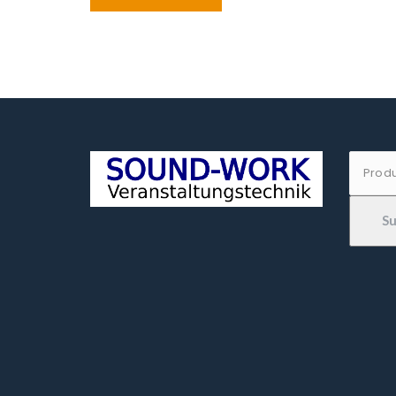
war:
ist:
€99.00
€94.00.
Suche
nach:
S