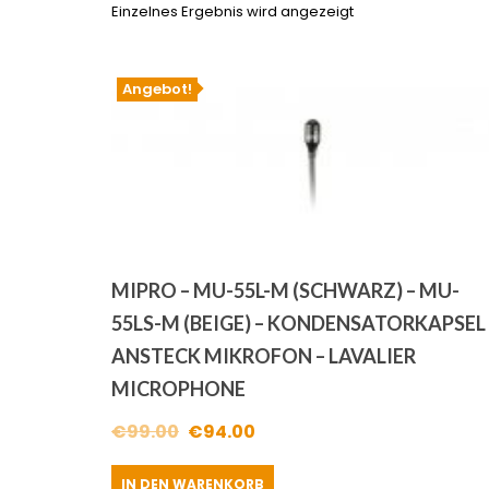
Einzelnes Ergebnis wird angezeigt
Angebot!
MIPRO – MU-55L-M (SCHWARZ) – MU-
55LS-M (BEIGE) – KONDENSATORKAPSEL 
ANSTECK MIKROFON – LAVALIER
MICROPHONE
Ursprünglicher
Aktueller
€
99.00
€
94.00
Preis
Preis
IN DEN WARENKORB