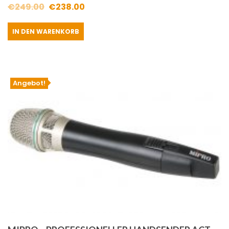
Ursprünglicher
Aktueller
€
249.00
€
238.00
Preis
Preis
IN DEN WARENKORB
war:
ist:
€249.00
€238.00.
Angebot!