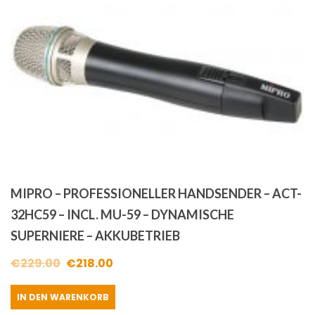
MIPRO – PROFESSIONELLER HANDSENDER – ACT-
32HC59 – INCL. MU-59 – DYNAMISCHE
SUPERNIERE – AKKUBETRIEB
Ursprünglicher
Aktueller
€
229.00
€
218.00
Preis
Preis
IN DEN WARENKORB
war:
ist: