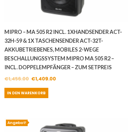
MIPRO – MA 505 R2 INCL. 1XHANDSENDER ACT-
32H-59 & 1X TASCHENSENDER ACT-32T-
AKKUBETRIEBENES, MOBILES 2-WEGE
BESCHALLUNGSSYSTEM MIPRO MA 505 R2 –
INCL. DOPPELEMPFÄNGER – ZUM SETPREIS
Ursprünglicher
Aktueller
€
1,456.00
€
1,409.00
Preis
Preis
IN DEN WARENKORB
war:
ist:
€1,456.00
€1,409.00.
Angebot!