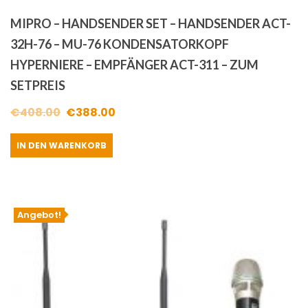
MIPRO – HANDSENDER SET – HANDSENDER ACT-
32H-76 – MU-76 KONDENSATORKOPF
HYPERNIERE – EMPFÄNGER ACT-311 – ZUM
SETPREIS
Ursprünglicher
Aktueller
€
408.00
€
388.00
Preis
Preis
IN DEN WARENKORB
war:
ist:
€408.00
€388.00.
Angebot!