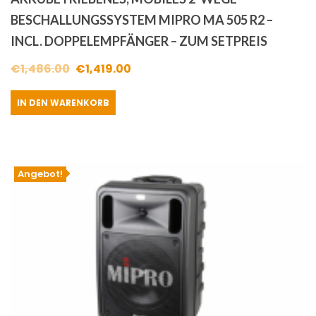
BESCHALLUNGSSYSTEM MIPRO MA 505 R2 –
INCL. DOPPELEMPFÄNGER – ZUM SETPREIS
Ursprünglicher
Aktueller
€
1,486.00
€
1,419.00
Preis
Preis
IN DEN WARENKORB
war:
ist:
€1,486.00
€1,419.00.
Angebot!