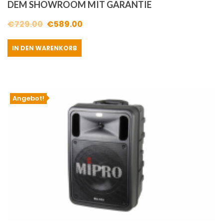
DEM SHOWROOM MIT GARANTIE
Ursprünglicher
Aktueller
€
729.00
€
589.00
Preis
Preis
IN DEN WARENKORB
war:
ist:
€729.00
€589.00.
Angebot!