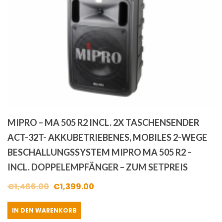
MIPRO – MA 505 R2 INCL. 2X TASCHENSENDER
ACT-32T- AKKUBETRIEBENES, MOBILES 2-WEGE
BESCHALLUNGSSYSTEM MIPRO MA 505 R2 –
INCL. DOPPELEMPFÄNGER – ZUM SETPREIS
Ursprünglicher
Aktueller
€
1,466.00
€
1,399.00
Preis
Preis
IN DEN WARENKORB
war:
ist: