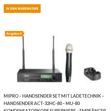
Preis
Preis
IN DEN WARENKORB
war:
ist:
€469.00
€439.00.
Angebot!
MIPRO – HANDSENDER SET MIT LADETECHNIK –
HANDSENDER ACT-32HC-80 – MU-80
KONDENSATORKOPF SUPERNIERE – EMPFÄNGER