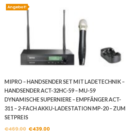
Angebot!
MIPRO – HANDSENDER SET MIT LADETECHNIK –
HANDSENDER ACT-32HC-59 – MU-59
DYNAMISCHE SUPERNIERE – EMPFÄNGER ACT-
311 – 2-FACH AKKU-LADESTATION MP-20 – ZUM
SETPREIS
Ursprünglicher
Aktueller
€
469.00
€
439.00