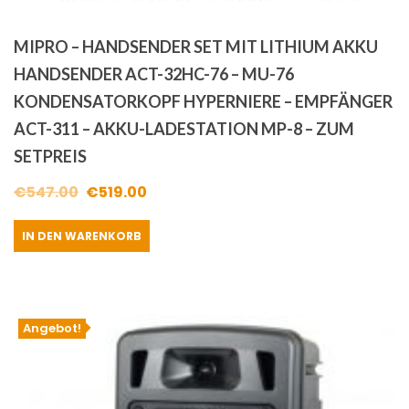
MIPRO – HANDSENDER SET MIT LITHIUM AKKU
HANDSENDER ACT-32HC-76 – MU-76
KONDENSATORKOPF HYPERNIERE – EMPFÄNGER
ACT-311 – AKKU-LADESTATION MP-8 – ZUM
SETPREIS
Ursprünglicher
Aktueller
€
547.00
€
519.00
Preis
Preis
IN DEN WARENKORB
war:
ist:
€547.00
€519.00.
Angebot!