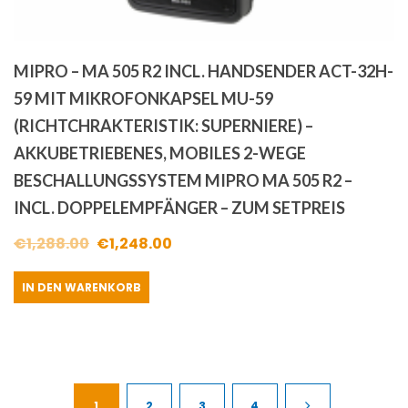
MIPRO – MA 505 R2 INCL. HANDSENDER ACT-32H-
59 MIT MIKROFONKAPSEL MU-59
(RICHTCHRAKTERISTIK: SUPERNIERE) –
AKKUBETRIEBENES, MOBILES 2-WEGE
BESCHALLUNGSSYSTEM MIPRO MA 505 R2 –
INCL. DOPPELEMPFÄNGER – ZUM SETPREIS
Ursprünglicher
Aktueller
€
1,288.00
€
1,248.00
Preis
Preis
IN DEN WARENKORB
war:
ist:
€1,288.00
€1,248.00.
1
2
3
4