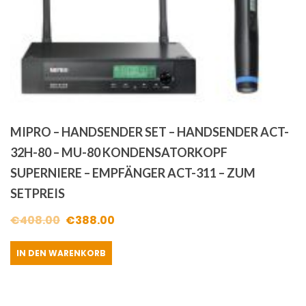
MIPRO – HANDSENDER SET – HANDSENDER ACT-
32H-80 – MU-80 KONDENSATORKOPF
SUPERNIERE – EMPFÄNGER ACT-311 – ZUM
SETPREIS
Ursprünglicher
Aktueller
€
408.00
€
388.00
Preis
Preis
IN DEN WARENKORB
war:
ist:
€408.00
€388.00.