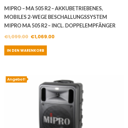
MIPRO – MA 505 R2 – AKKUBETRIEBENES,
MOBILES 2-WEGE BESCHALLUNGSSYSTEM
MIPRO MA 505 R2 – INCL. DOPPELEMPFÄNGER
Ursprünglicher
Aktueller
€
1,099.00
€
1,069.00
Preis
Preis
IN DEN WARENKORB
war:
ist:
€1,099.00
€1,069.00.
Angebot!