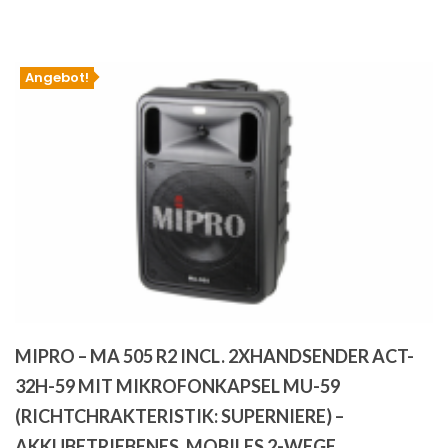
€1,466.00
€1,399.00.
Angebot!
MIPRO – MA 505 R2 INCL. 2XHANDSENDER ACT-
32H-59 MIT MIKROFONKAPSEL MU-59
(RICHTCHRAKTERISTIK: SUPERNIERE) –
AKKUBETRIEBENES, MOBILES 2-WEGE