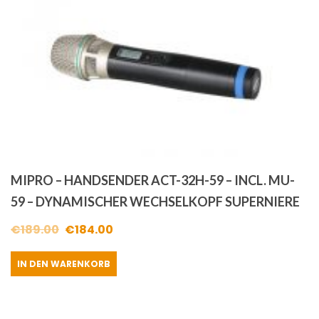
MIPRO – HANDSENDER ACT-32H-59 – INCL. MU-
59 – DYNAMISCHER WECHSELKOPF SUPERNIERE
Ursprünglicher
Aktueller
€
189.00
€
184.00
Preis
Preis
IN DEN WARENKORB
war:
ist:
€189.00
€184.00.