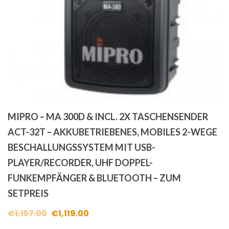
MIPRO – MA 300D & INCL. 2X TASCHENSENDER
ACT-32T – AKKUBETRIEBENES, MOBILES 2-WEGE
BESCHALLUNGSSYSTEM MIT USB-
PLAYER/RECORDER, UHF DOPPEL-
FUNKEMPFÄNGER & BLUETOOTH – ZUM
SETPREIS
Ursprünglicher
Aktueller
€
1,157.00
€
1,119.00
Preis
Preis