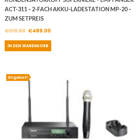
ACT-311 – 2-FACH AKKU-LADESTATION MP-20 –
ZUM SETPREIS
Ursprünglicher
Aktueller
€
519.00
€
489.00
Preis
Preis
IN DEN WARENKORB
war:
ist:
€519.00
€489.00.
Angebot!