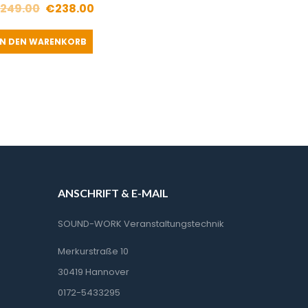
Ursprünglicher
Aktueller
249.00
€
238.00
Preis
Preis
IN DEN WARENKORB
war:
ist:
€249.00
€238.00.
ANSCHRIFT & E-MAIL
SOUND-WORK Veranstaltungstechnik
Merkurstraße 10
30419 Hannover
0172-5433295