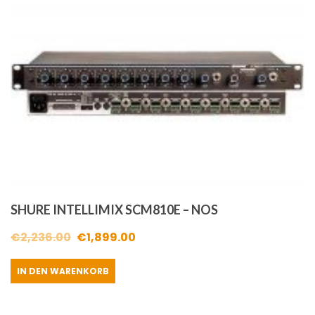
SHURE INTELLIMIX SCM810E – NOS
Ursprünglicher
Aktueller
€
2,236.00
€
1,899.00
Preis
Preis
IN DEN WARENKORB
war:
ist:
€2,236.00
€1,899.00.