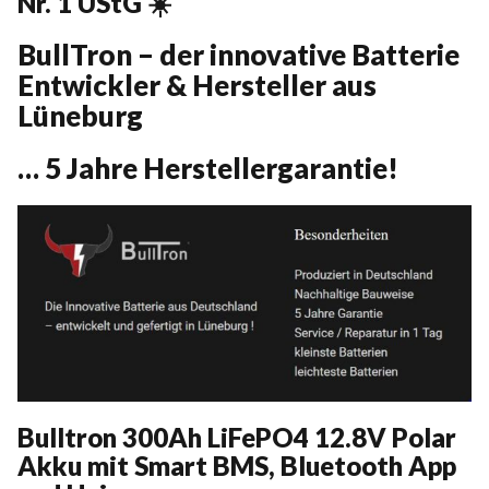
Nr. 1 UStG ☀️
oder
AGM
BullTron – der innovative Batterie
austauschen
Menge
Entwickler & Hersteller aus
Lüneburg
… 5 Jahre Herstellergarantie!
Bulltron 300Ah LiFePO4 12.8V Polar
Akku mit Smart BMS, Bluetooth App