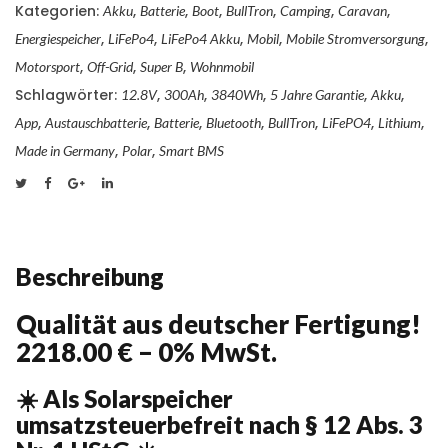
Kategorien:
,
,
,
,
,
,
Akku
Batterie
Boot
BullTron
Camping
Caravan
mit
Smart
,
,
,
,
,
Energiespeicher
LiFePo4
LiFePo4 Akku
Mobil
Mobile Stromversorgung
BMS,
,
,
,
Motorsport
Off-Grid
Super B
Wohnmobil
Bluetooth
App
Schlagwörter:
,
,
,
,
,
12.8V
300Ah
3840Wh
5 Jahre Garantie
Akku
und
,
,
,
,
,
,
,
Heizung
App
Austauschbatterie
Batterie
Bluetooth
BullTron
LiFePO4
Lithium
-
,
,
Made in Germany
Polar
Smart BMS
Made
in
Germany
-
Lithium-
Eisenphosphat
Batterie
Beschreibung
-
3840Wh
Qualität aus deutscher Fertigung!
-
5
2218.00 € – 0% MwSt.
Jahre
Garantie
-
☀️ Als Solarspeicher
direkt
umsatzsteuerbefreit nach § 12 Abs. 3
gegen
Bleigel