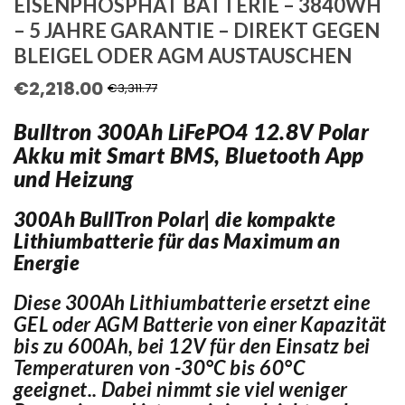
EISENPHOSPHAT BATTERIE – 3840WH
– 5 JAHRE GARANTIE – DIREKT GEGEN
BLEIGEL ODER AGM AUSTAUSCHEN
€
2,218.00
Ursprünglicher
Aktueller
€
3,311.77
Preis
Preis
Bulltron 300Ah LiFePO4 12.8V Polar
war:
ist:
Akku mit Smart BMS, Bluetooth App
€3,311.77
€2,218.00.
und Heizung
300Ah BullTron Polar| die kompakte
Lithiumbatterie für das Maximum an
Energie
Diese 300Ah Lithiumbatterie ersetzt eine
GEL oder AGM Batterie von einer Kapazität
bis zu 600Ah, bei 12V für den Einsatz bei
Temperaturen von -30°C bis 60°C
geeignet.. Dabei nimmt sie viel weniger