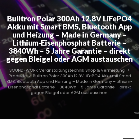
Bulltron Polar 300Ah 12.8V LiFePO4
Akku mit Smart BMS, Bluetooth App
und Heizung – Made in Germany –
Lithium-Eisenphosphat Batterie –
3840Wh – 5 Jahre Garantie – direkt
gegen Bleigel oder AGM austauschen
SOUND-WORK Veranstaltungstechnik Shop & Vermietung
>
Produkte
>
Bulltron Polar 300Ah 12.8V LiFePO4 Akku mit Smart
BMS, Bluetooth App und Heizung – Made in Germany – Lithium-
Eisenphosphat Batterie – 3840Wh – 5 Jahre Garantie – direkt
gegen Bleigel oder AGM austauschen