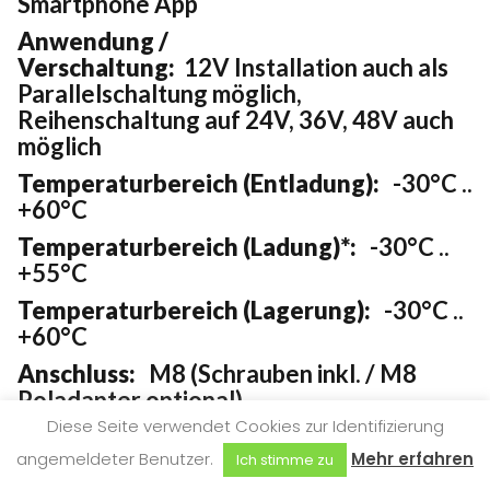
Smartphone App
Anwendung /
Verschaltung:
12V Installation auch als
Parallelschaltung möglich,
Reihenschaltung auf 24V, 36V, 48V auch
möglich
Temperaturbereich (Entladung):
-30°C ..
+60°C
Temperaturbereich (Ladung)*:
-30°C ..
+55°C
Temperaturbereich (Lagerung):
-30°C ..
+60°C
Anschluss:
M8 (Schrauben inkl. / M8
Poladapter optional)
Diese Seite verwendet Cookies zur Identifizierung
Garantie:
5 Jahre Herstellergarantie
angemeldeter Benutzer.
Mehr erfahren
Ich stimme zu
Gewicht:
25 kg