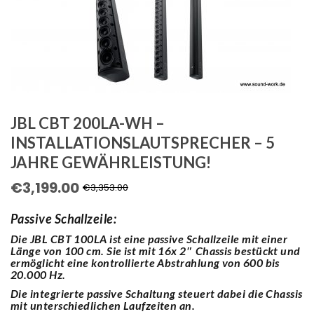
JBL CBT 200LA-WH –
INSTALLATIONSLAUTSPRECHER – 5
JAHRE GEWÄHRLEISTUNG!
€
3,199.00
Ursprünglicher
Aktueller
€
3,353.00
Preis
Preis
Passive Schallzeile:
war:
ist:
Die JBL CBT 100LA ist eine passive Schallzeile mit einer
€3,353.00
€3,199.00.
Länge von 100 cm. Sie ist mit 16x 2″ Chassis bestückt und
ermöglicht eine kontrollierte Abstrahlung von 600 bis
20.000 Hz.
Die integrierte passive Schaltung steuert dabei die Chassis
mit unterschiedlichen Laufzeiten an.