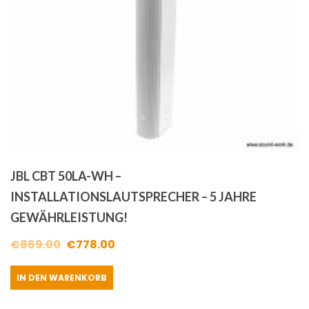
JBL CBT 50LA-WH –
INSTALLATIONSLAUTSPRECHER – 5 JAHRE
GEWÄHRLEISTUNG!
Ursprünglicher
Aktueller
€
869.00
€
778.00
Preis
Preis
IN DEN WARENKORB
war:
ist:
€869.00
€778.00.