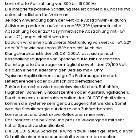
kontrollierte Abstrahlung von 300 bis 16.000 Hz.
Die integrierte passive Schaltung steuert dabei die Chassis mit
unterschiedlichen Laufzeiten an.
Je nach Anwendung kann der vertikale Abstrahlwinkel durch
Aktivierung anderer Laufzeiten von 15°, 30° (symmetrische
Abstrahlung) oder 22° (asymmetrische Abstrahlung mit -15°
und +7°) umgeschaltet werden.
Dadurch wird eine kontrollierte Abstrahlung von vertikal 15°, 22°
oder 30° sowie horizontal 150° erreicht. Auch die
Klangcharakteristik der JBL CBT 200LA lässt sich je nach
Beschallungsaufgabe von Sprache auf Musik umschalten.
Der integrierte Übertrager ermöglicht sowohl den 70/100 Volt
als auch einen niederohmigen Betrieb mit 4 Ohm.
Typische Applikationen sind große Entfernungen in stark
reflektierenden oder akustisch problematischen
Zuhörerbereichen wie beispielsweise Kirchen, Bahnhöfe,
Flughäfen, Schulen, Einkaufszentren oder Ausstellungsflächen.
Durch das exakte Abstrahlverhalten der JBL CBT Schallzeilen
können die Systeme sehr genau ausgerichtet werden. Somit
wird die Schallenergie auf den reinen Zuhörerbereich
konzentriert und destruktive Reflexionen minimiert.
Das Resultat ist eine klare und präzise Wiedergabe mit sehr
hoher Sprachverständlichkeit.
Die JBL CBT 200LA Schallzeile wird in zwei Teilen geliefert, die vor
Ort mittels einer Verbindungsplatte zusammen montiert