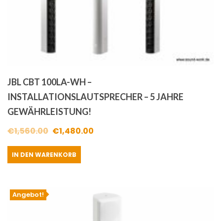
JBL CBT 100LA-WH –
INSTALLATIONSLAUTSPRECHER – 5 JAHRE
GEWÄHRLEISTUNG!
Ursprünglicher
Aktueller
€
1,560.00
€
1,480.00
Preis
Preis
IN DEN WARENKORB
war:
ist:
€1,560.00
€1,480.00.
Angebot!