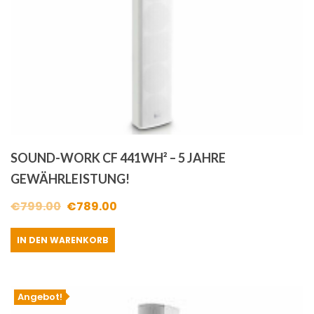
SOUND-WORK CF 441WH² – 5 JAHRE
GEWÄHRLEISTUNG!
Ursprünglicher
Aktueller
€
799.00
€
789.00
Preis
Preis
IN DEN WARENKORB
war:
ist:
€799.00
€789.00.
Angebot!