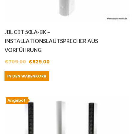
JBL CBT 50LA-BK –
INSTALLATIONSLAUTSPRECHER AUS
VORFÜHRUNG
Ursprünglicher
Aktueller
€
709.00
€
529.00
Preis
Preis
IN DEN WARENKORB
war:
ist:
€709.00
€529.00.
Angebot!