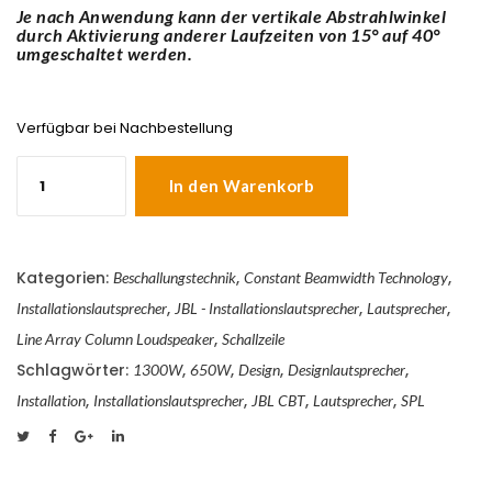
Je nach Anwendung kann der vertikale Abstrahlwinkel
durch Aktivierung anderer Laufzeiten von 15° auf 40°
umgeschaltet werden.
Verfügbar bei Nachbestellung
JBL
CBT
In den Warenkorb
200LA-
WH
-
Installationslautsprecher
Kategorien:
,
,
Beschallungstechnik
Constant Beamwidth Technology
-
5
,
,
,
Installationslautsprecher
JBL - Installationslautsprecher
Lautsprecher
Jahre
,
Line Array Column Loudspeaker
Schallzeile
Gewährleistung!
Menge
Schlagwörter:
,
,
,
,
1300W
650W
Design
Designlautsprecher
,
,
,
,
Installation
Installationslautsprecher
JBL CBT
Lautsprecher
SPL