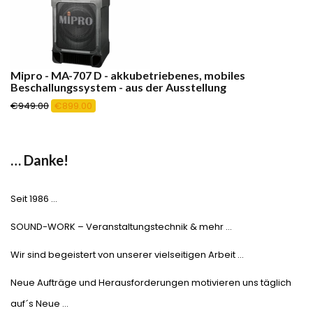
Mipro - MA-707 D - akkubetriebenes, mobiles
Beschallungssystem - aus der Ausstellung
Ursprünglicher
Aktueller
€
949.00
€
899.00
Preis
Preis
war:
ist:
€949.00
€899.00.
… Danke!
Seit 1986 …
SOUND-WORK – Veranstaltungstechnik & mehr …
Wir sind begeistert von unserer vielseitigen Arbeit …
Neue Aufträge und Herausforderungen motivieren uns täglich
auf´s Neue …