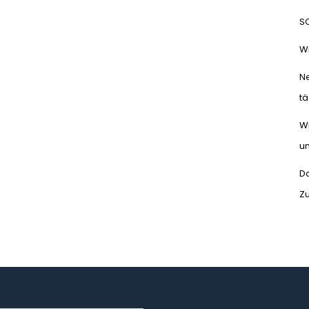
S
Wi
N
tä
Wi
un
Da
Z