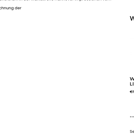
ichnung der
W
W
L
€
…
Se