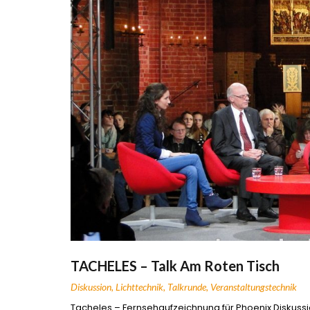
TACHELES – Talk Am Roten Tisch
Diskussion
,
Lichttechnik
,
Talkrunde
,
Veranstaltungstechnik
Tacheles – Fernsehaufzeichnung für Phoenix Diskuss