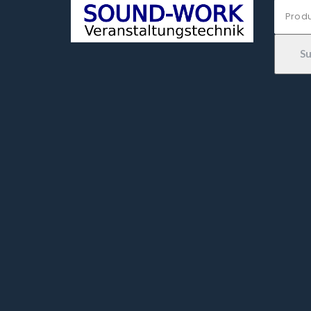
Suche
nach:
S