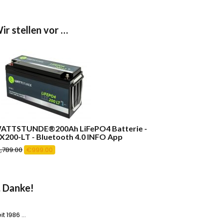
ir stellen vor …
ATTSTUNDE®200Ah LiFePO4 Batterie -
IX200-LT - Bluetooth 4.0 INFO App
Ursprünglicher
Aktueller
1,789.00
€
999.00
Preis
Preis
war:
ist:
€1,789.00
€999.00.
 Danke!
it 1986 …