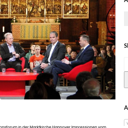
S
S
n
A
ionsforum in der Marktkirche Hannover Impressionen vom