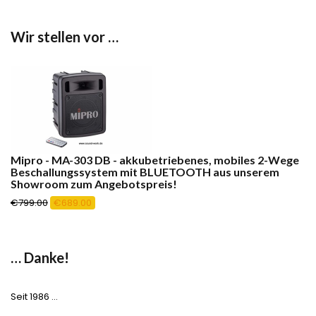
Wir stellen vor …
Mipro - MA-303 DB - akkubetriebenes, mobiles 2-Wege
Beschallungssystem mit BLUETOOTH aus unserem
Showroom zum Angebotspreis!
Ursprünglicher
Aktueller
€
799.00
€
689.00
Preis
Preis
war:
ist:
€799.00
€689.00.
… Danke!
Seit 1986 …