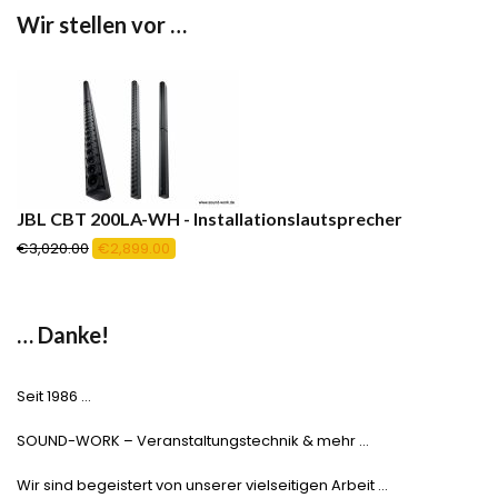
Wir stellen vor …
JBL CBT 200LA-WH - Installationslautsprecher
Ursprünglicher
Aktueller
€
3,020.00
€
2,899.00
Preis
Preis
war:
ist:
€3,020.00
€2,899.00.
… Danke!
Seit 1986 …
SOUND-WORK – Veranstaltungstechnik & mehr …
Wir sind begeistert von unserer vielseitigen Arbeit …