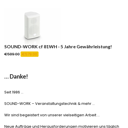
SOUND-WORK cf 81WH - 5 Jahre Gewährleistung!
Ursprünglicher
Aktueller
€
589.00
€
579.00
Preis
Preis
war:
ist:
€589.00
€579.00.
… Danke!
Seit 1986 …
SOUND-WORK – Veranstaltungstechnik & mehr …
Wir sind begeistert von unserer vielseitigen Arbeit …
Neue Aufträge und Herausforderungen motivieren uns täglich