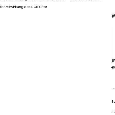
ter Mitwirkung des DGB Chor
W
J
€
…
Se
S