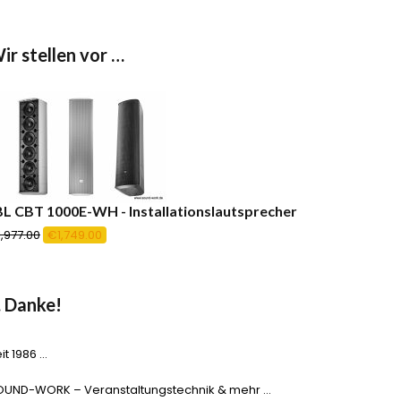
ir stellen vor …
BL CBT 1000E-WH - Installationslautsprecher
Ursprünglicher
Aktueller
1,977.00
€
1,749.00
Preis
Preis
war:
ist:
€1,977.00
€1,749.00.
 Danke!
it 1986 …
OUND-WORK – Veranstaltungstechnik & mehr …