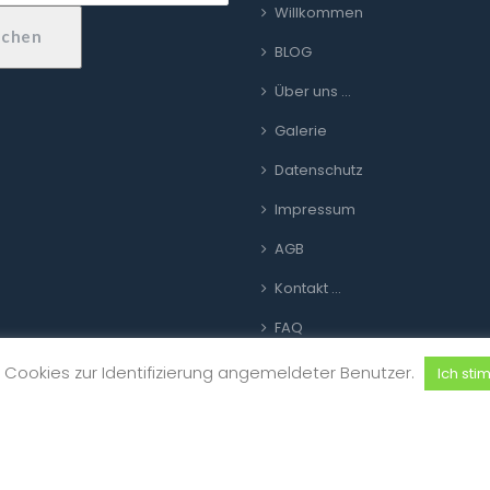
Willkommen
uchen
BLOG
Über uns …
Galerie
Datenschutz
Impressum
AGB
Kontakt …
FAQ
Link zur Plattform für Online-
Cookies zur Identifizierung angemeldeter Benutzer.
Ich sti
Streitbeilegung