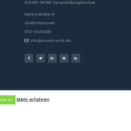
SOUND-WORK Veranstaltungstechnik
Merkurstraße 10
30419 Hannover
0172-5433295
info@sound-work.de
Mehr erfahren
mme zu