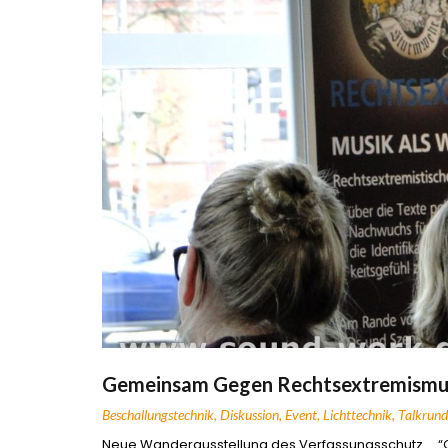
Gemeinsam Gegen Rechtsextremismu
Beschallungstechnik
,
Diskussion
,
Event
,
Lichttechnik
,
Talkrund
Neue Wanderausstellung des Verfassungsschutz … “