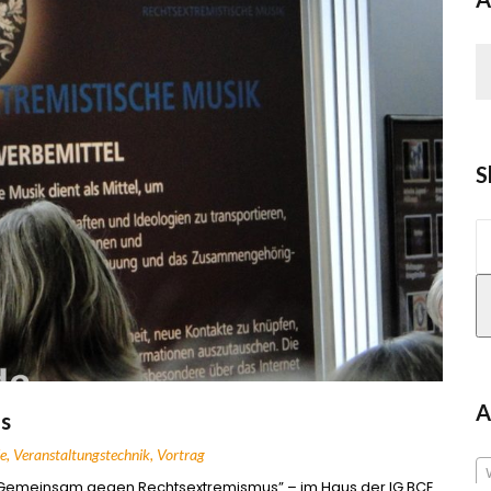
S
S
n
A
s
e
,
Veranstaltungstechnik
,
Vortrag
Gemeinsam gegen Rechtsextremismus” – im Haus der IG BCE