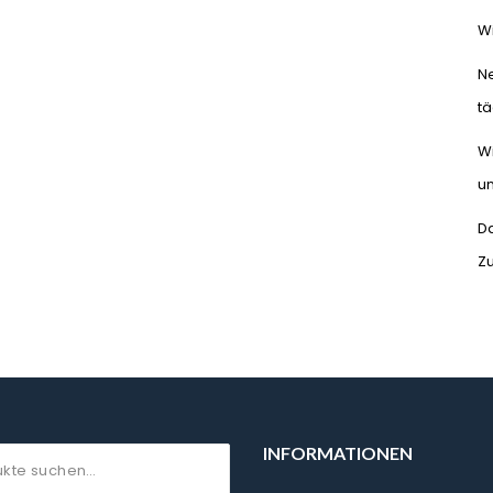
Wi
N
tä
Wi
un
Da
Z
INFORMATIONEN