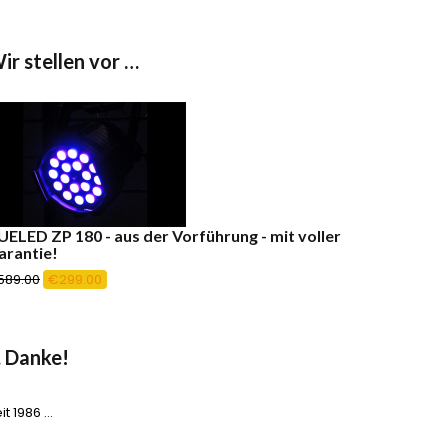
ir stellen vor …
UELED ZP 180 - aus der Vorführung - mit voller
arantie!
Ursprünglicher
Aktueller
589.00
€
299.00
Preis
Preis
war:
ist:
€589.00
€299.00.
 Danke!
it 1986 …