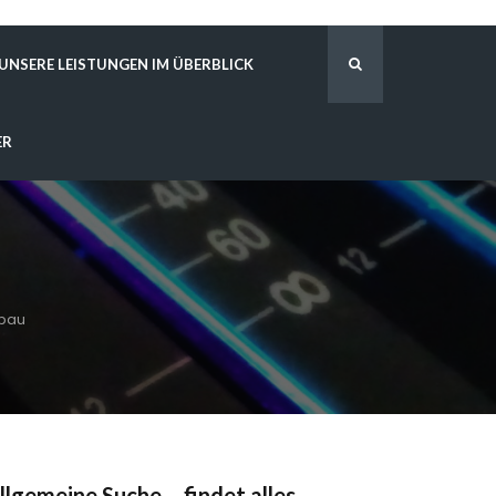
UNSERE LEISTUNGEN IM ÜBERBLICK
ER
bbau
llgemeine Suche – findet alles …