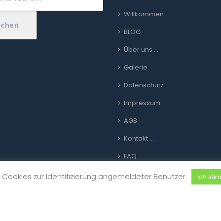
Willkommen
uchen
BLOG
Über uns …
Galerie
Datenschutz
Impressum
AGB
Kontakt …
FAQ
Link zur Plattform für Online-
Cookies zur Identifizierung angemeldeter Benutzer.
Ich sti
Streitbeilegung