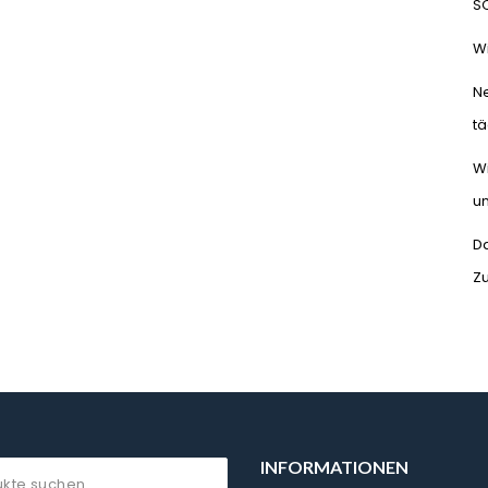
S
Wi
N
tä
Wi
un
Da
Z
INFORMATIONEN