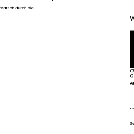
tmarsch durch die
W
C
G
€
…
Se