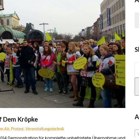
S
S
n
A
f Dem Kröpke
n Air
,
Protest
,
Veranstaltungstechnik
2014 Demonstration für komplette unbefristete Übernahme und