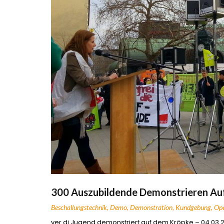
300 Auszubildende Demonstrieren Au
Beschallungstechnik
,
Demo
,
Demonstration
,
Kundgebung
,
Ope
ver.di Jugend demonstriert auf dem Kröpke – 04.03.