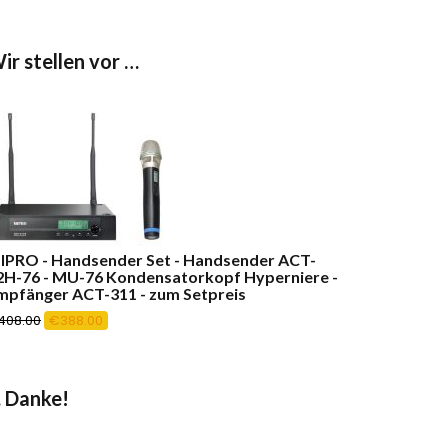
ir stellen vor …
IPRO - Handsender Set - Handsender ACT-
2H-76 - MU-76 Kondensatorkopf Hyperniere -
mpfänger ACT-311 - zum Setpreis
Ursprünglicher
Aktueller
408.00
€
388.00
Preis
Preis
war:
ist:
€408.00
€388.00.
 Danke!