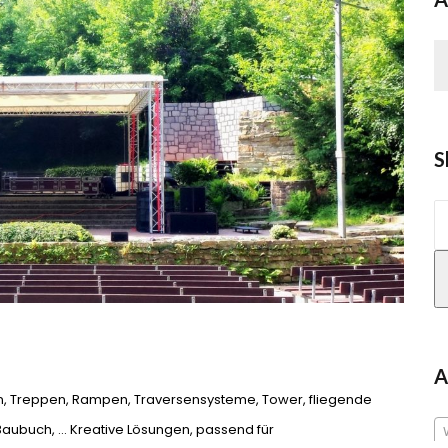
S
S
n
A
n, Treppen, Rampen, Traversensysteme, Tower, fliegende
 Baubuch, … Kreative Lösungen, passend für