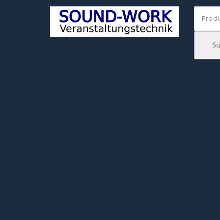
Suche
nach:
S