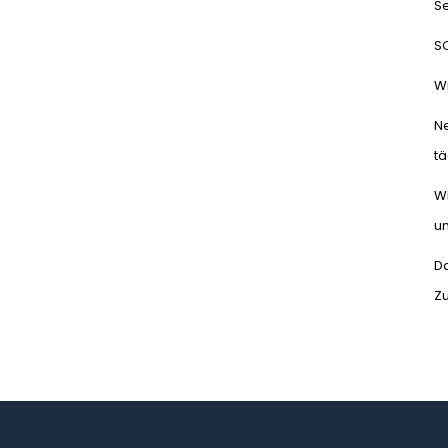
Se
S
Wi
N
tä
Wi
un
Da
Z