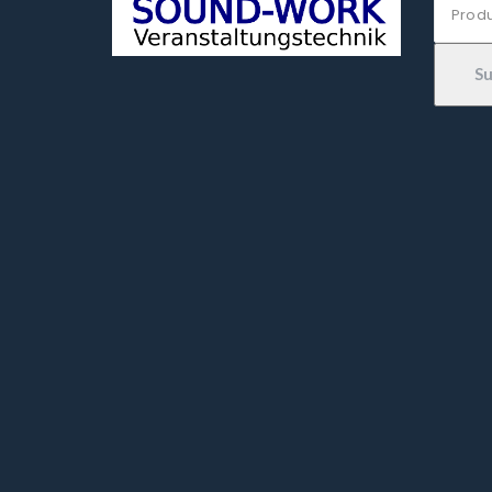
nach:
S