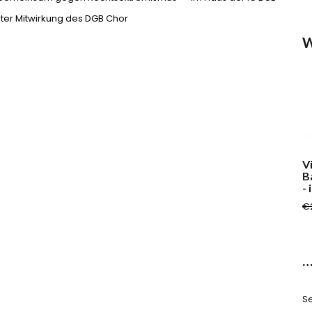
ter Mitwirkung des DGB Chor
W
V
B
- 
€
…
Se