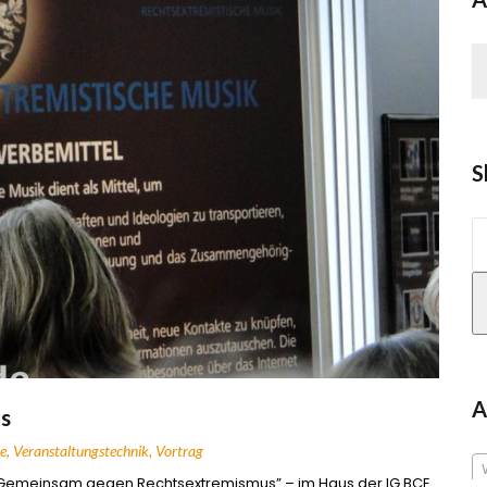
S
S
n
A
s
e
,
Veranstaltungstechnik
,
Vortrag
Gemeinsam gegen Rechtsextremismus” – im Haus der IG BCE