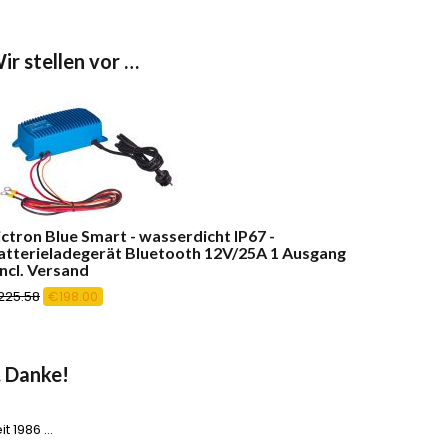
ir stellen vor …
ictron Blue Smart - wasserdicht IP67 -
atterieladegerät Bluetooth 12V/25A 1 Ausgang
incl. Versand
Ursprünglicher
Aktueller
225.58
€
198.00
Preis
Preis
war:
ist:
€225.58
€198.00.
 Danke!
it 1986 …