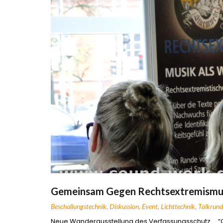
Gemeinsam Gegen Rechtsextremismu
Beschallungstechnik
,
Diskussion
,
Event
,
Lichttechnik
,
Talkrund
Neue Wanderausstellung des Verfassungsschutz … “