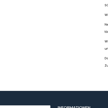
S
Wi
N
tä
Wi
un
Da
Z
INFORMATIONEN