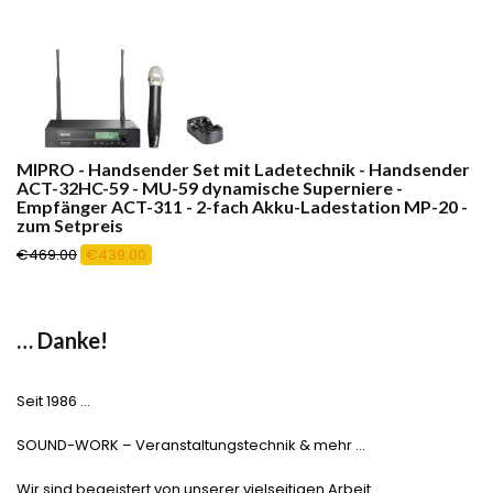
MIPRO - Handsender Set mit Ladetechnik - Handsender
ACT-32HC-59 - MU-59 dynamische Superniere -
Empfänger ACT-311 - 2-fach Akku-Ladestation MP-20 -
zum Setpreis
Ursprünglicher
Aktueller
€
469.00
€
439.00
Preis
Preis
war:
ist:
€469.00
€439.00.
… Danke!
Seit 1986 …
SOUND-WORK – Veranstaltungstechnik & mehr …
Wir sind begeistert von unserer vielseitigen Arbeit …