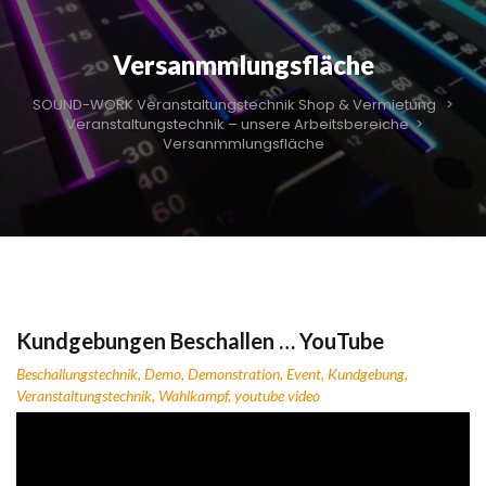
Versanmmlungsfläche
SOUND-WORK Veranstaltungstechnik Shop & Vermietung
>
Veranstaltungstechnik – unsere Arbeitsbereiche
>
Versanmmlungsfläche
Kundgebungen Beschallen … YouTube
Beschallungstechnik
,
Demo
,
Demonstration
,
Event
,
Kundgebung
,
Veranstaltungstechnik
,
Wahlkampf
,
youtube video