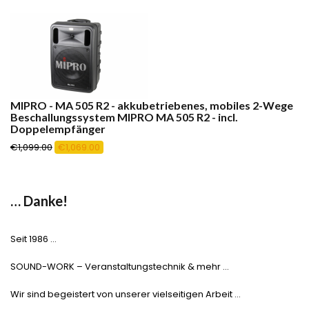
MIPRO - MA 505 R2 - akkubetriebenes, mobiles 2-Wege
Beschallungssystem MIPRO MA 505 R2 - incl.
Doppelempfänger
Ursprünglicher
Aktueller
€
1,099.00
€
1,069.00
Preis
Preis
war:
ist:
€1,099.00
€1,069.00.
… Danke!
Seit 1986 …
SOUND-WORK – Veranstaltungstechnik & mehr …
Wir sind begeistert von unserer vielseitigen Arbeit …