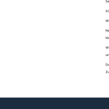
Se
S
Wi
N
tä
Wi
un
Da
Z