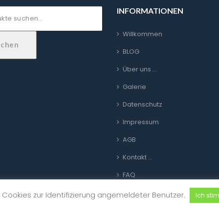
INFORMATIONEN
Willkommen
uchen
BLOG
Über uns …
Galerie
Datenschutz
Impressum
AGB
Kontakt …
FAQ
Link zur Plattform für Online-
Cookies zur Identifizierung angemeldeter Benutzer.
Ich sti
Streitbeilegung