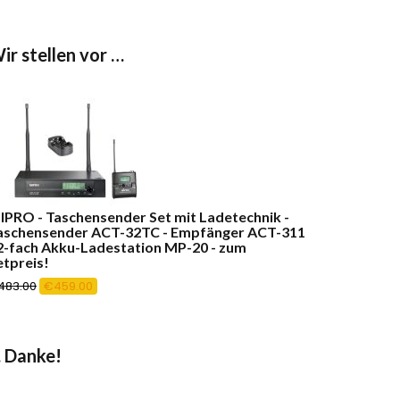
ir stellen vor …
IPRO - Taschensender Set mit Ladetechnik -
aschensender ACT-32TC - Empfänger ACT-311
 2-fach Akku-Ladestation MP-20 - zum
etpreis!
Ursprünglicher
Aktueller
483.00
€
459.00
Preis
Preis
war:
ist:
€483.00
€459.00.
 Danke!